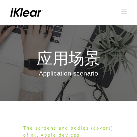
跳
到
内
容
应用场景
Application scenario
The screens and bodies (covers)
of all Apple devices