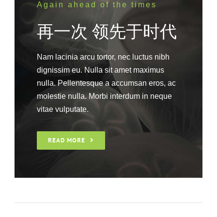
Again ahead of the times
再一次 领先于时代
Nam lacinia arcu tortor, nec luctus nibh
dignissim eu. Nulla sit amet maximus
nulla. Pellentesque a accumsan eros, ac
molestie nulla. Morbi interdum in neque
vitae vulputate.
READ MORE