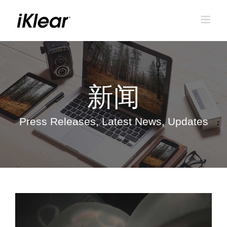
跳
到
内
容
新闻
Press Releases, Latest News, Updates