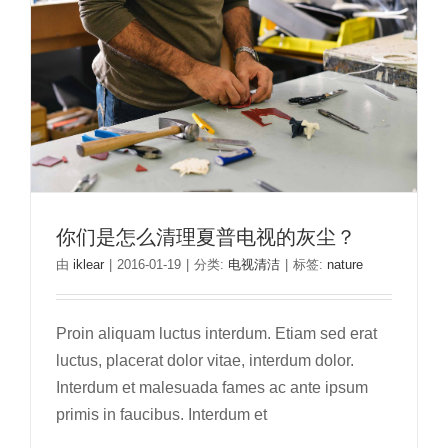
你们是怎么清理夏普电视的灰尘？
由
iklear
|
2016-01-19
|
分类:
电视清洁
|
标签:
nature
Proin aliquam luctus interdum. Etiam sed erat
luctus, placerat dolor vitae, interdum dolor.
Interdum et malesuada fames ac ante ipsum
primis in faucibus. Interdum et