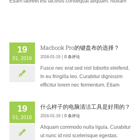
Etiam laoreet est facilisis consequat aliquam. Nullam
Macbook Pro的键盘布的选择？
19
2016-01-19
|
0 条评论
01, 2016
Fusce nec erat sed nisl lobortis eleifend.
In eu fringilla leo. Curabitur dignissim
efficitur lorem nec fermentum. Etiam
什么样子的电脑清洁工具是好用的？
19
2016-01-19
|
0 条评论
01, 2016
Aliquam commodo nulla ligula. Curabitur
ut nunc id nisl scelerisque egestas.