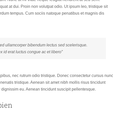
t at dui. Proin non volutpat odio. Ut ipsum leo, tristique sit
interdum tempus. Cum sociis natoque penatibus et magnis dis
ed ullamcorper bibendum lectus sed scelerisque.
id erat luctus congue ac et libero”
dapibus, nec rutrum odio tristique. Donec consectetur cursus nun
nenatis tristique. Aenean sit amet nibh mollis risus tincidunt
r dignissim eu. Aenean tincidunt suscipit pellentesque.
pien