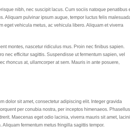
elerisque nibh, nec suscipit lacus. Cum sociis natoque penatibus 
us. Aliquam pulvinar ipsum augue, tempor luctus felis malesuad
am eget vehicula metus, ac vehicula libero. Aliquam et viverra
ent montes, nascetur ridiculus mus. Proin nec finibus sapien.
 nec efficitur sagittis. Suspendisse ut fermentum sapien, vel
nec rhoncus at, ullamcorper at sem. Mauris in ante posuere,
m dolor sit amet, consectetur adipiscing elit. Integer gravida
a torquent per conubia nostra, per inceptos himenaeos. Phasellus
drerit. Maecenas eget odio lacinia, viverra mauris sit amet, lacin
. Aliquam fermentum metus fringilla sagittis tempor.