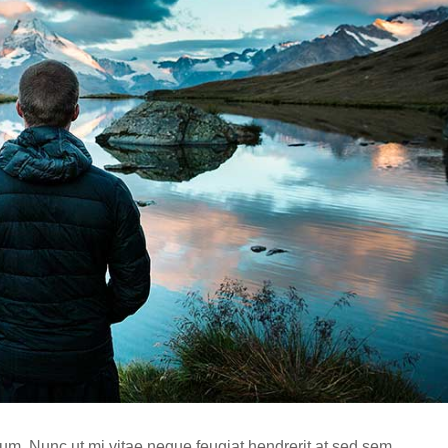
m. Nunc ut mi vitae neque feugiat hendrerit at sed sem.