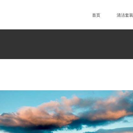
首页
清洁套
！
！