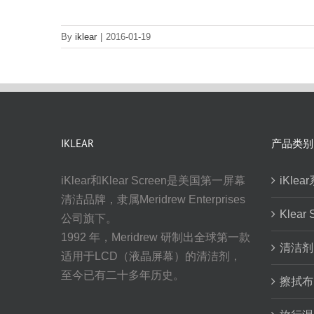
By
iklear
|
2016-01-19
IKLEAR
产品类别
iKlear和Klear Screen是美国第一屏幕
iKlea
清洁品牌，隶属Meridrew Enterprises
Klear
公司旗下。
1992 年，Meridrew 研制出全球第一款
清洁剂
适用于LCD（液晶屏幕）的清洁剂，
至今已有二十多年历史。
擦拭布