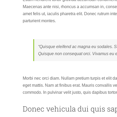
Maecenas ante nisi, rhoncus a accumsan in, consequa
amet felis ut, iaculis pharetra elit. Donec rutrum 
parturient montes.
“Quisque eleifend ac magna eu sodales. S
Quisque non consequat orci. Vivamus eu ex 
Morbi nec orci diam. Nullam pretium turpis et elit 
eget mattis. Nam at finibus erat. Mauris convallis ve
commodo. In pulvinar velit justo, quis dapibus torto
Donec vehicula dui quis sa