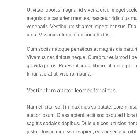
Ut vitae lobortis magna, id viverra orci. In eget sc
magnis dis parturient montes, nascetur ridiculus m
venenatis. Vestibulum sit amet imperdiet risus. Eti
urna. Vivamus elementum porta lectus.
Cum sociis natoque penatibus et magnis dis parturi
Vivamus nec finibus neque. Curabitur euismod libero
gravida purus. Praesent ligula libero, ullamcorper 
fringilla erat ut, viverra magna.
Vestibulum auctor leo nec faucibus.
Nam efficitur velit in maximus vulputate. Lorem ipsu
auctor ipsum. Class aptent taciti sociosqu ad litor
sagittis sodales dapibus. Duis ultrices ultricies hen
justo. Duis in dignissim sapien, eu consectetur nibh