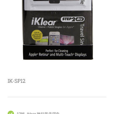
IK-SP12
12对- iklear 旅行装干湿巾