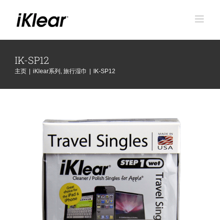
跳
到
内
容
IK-SP12
主页
|
iKlear系列
,
旅行湿巾
|
IK-SP12